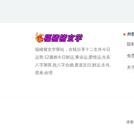
外
隐
福猪猪玄学驿站，在线分享十二生肖今日
免
运势,12属相今日财运,事业运,爱情运,生辰
八字测算,批八字合婚,黄道吉日,财运,生肖,
关
星座,命理
请遵