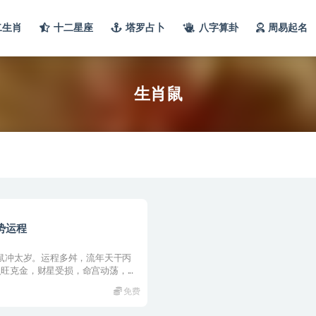
二生肖
十二星座
塔罗占卜
八字算卦
周易起名
生肖鼠
势运程
子鼠冲太岁。运程多舛，流年天干丙
旺克金，财星受损，命宫动荡，...
免费