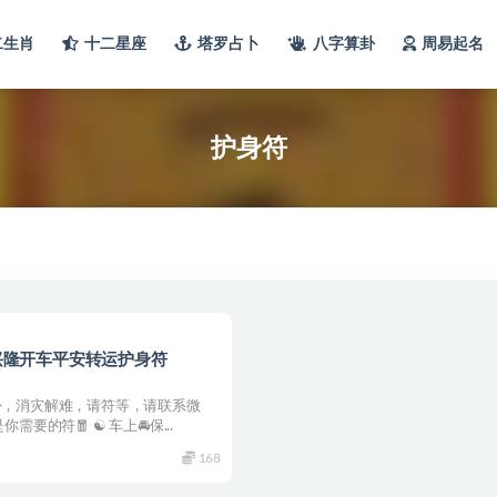
二生肖
十二星座
塔罗占卜
八字算卦
周易起名
护身符
兴隆开车平安转运护身符
卦，消灾解难，请符等，请联系微
需要的符‎🧧 ☯ 车上🚘保...
168