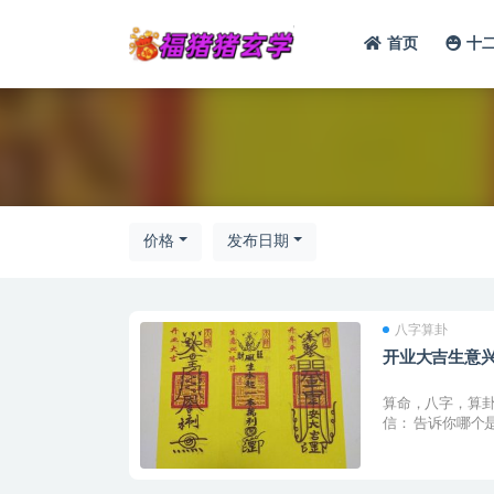
首页
十
全部
价格
发布日期
八字算卦
开业大吉生意
算命，八字，算
信： 告诉你哪个是你‬