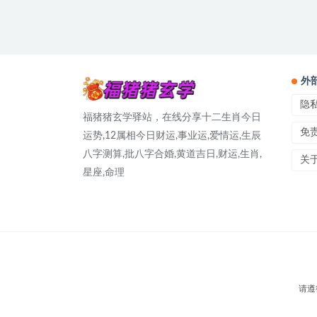
外
隐
福猪猪玄学驿站，在线分享十二生肖今日
免
运势,12属相今日财运,事业运,爱情运,生辰
八字测算,批八字合婚,黄道吉日,财运,生肖,
关
星座,命理
请遵