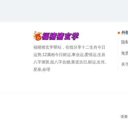
外
隐
福猪猪玄学驿站，在线分享十二生肖今日
免
运势,12属相今日财运,事业运,爱情运,生辰
八字测算,批八字合婚,黄道吉日,财运,生肖,
关
星座,命理
请遵