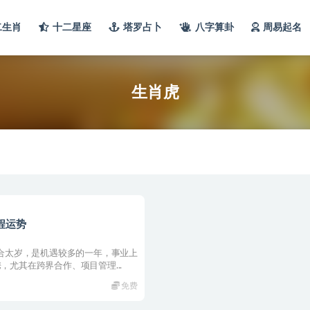
二生肖
十二星座
塔罗占卜
八字算卦
周易起名
生肖虎
程运势
三合太岁，是机遇较多的一年，事业上
，尤其在跨界合作、项目管理...
免费